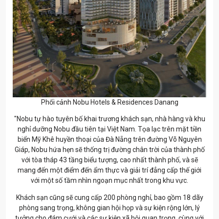
Phối cảnh Nobu Hotels & Residences Danang
"Nobu tự hào tuyên bố khai trương khách sạn, nhà hàng và khu
nghỉ dưỡng Nobu đầu tiên tại Việt Nam. Tọa lạc trên mặt tiền
biển Mỹ Khê huyền thoại của Đà Nẵng trên đường Võ Nguyên
Giáp, Nobu hứa hẹn sẽ thống trị đường chân trời của thành phố
với tòa tháp 43 tầng biểu tượng, cao nhất thành phố, và sẽ
mang đến một điểm đến ẩm thực và giải trí đẳng cấp thế giới
với một số tầm nhìn ngoạn mục nhất trong khu vực.
Khách sạn cũng sẽ cung cấp 200 phòng nghỉ, bao gồm 18 dãy
phòng sang trọng, không gian hội họp và sự kiện rộng lớn, lý
tưởng cho đám cưới và các sự kiện xã hội quan trọng, cùng với