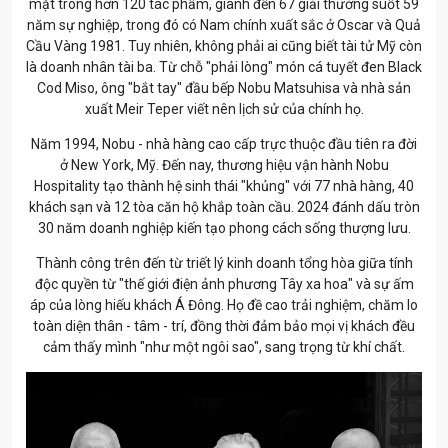
mặt trong hơn 120 tác phẩm, giành đến 67 giải thưởng suốt 59
năm sự nghiệp, trong đó có Nam chính xuất sắc ở Oscar và Quả
Cầu Vàng 1981. Tuy nhiên, không phải ai cũng biết tài tử Mỹ còn
là doanh nhân tài ba. Từ chỗ "phải lòng" món cá tuyết đen Black
Cod Miso, ông "bắt tay" đầu bếp Nobu Matsuhisa và nhà sản
xuất Meir Teper viết nên lịch sử của chính họ.
Năm 1994, Nobu - nhà hàng cao cấp trực thuộc đầu tiên ra đời
ở New York, Mỹ. Đến nay, thương hiệu vận hành Nobu
Hospitality tạo thành hệ sinh thái "khủng" với 77 nhà hàng, 40
khách sạn và 12 tòa căn hộ khắp toàn cầu. 2024 đánh dấu tròn
30 năm doanh nghiệp kiến tạo phong cách sống thượng lưu.
Thành công trên đến từ triết lý kinh doanh tổng hòa giữa tính
độc quyền từ "thế giới điện ảnh phương Tây xa hoa" và sự ấm
áp của lòng hiếu khách Á Đông. Họ đề cao trải nghiệm, chăm lo
toàn diện thân - tâm - trí, đồng thời đảm bảo mọi vị khách đều
cảm thấy mình "như một ngôi sao", sang trọng từ khí chất.