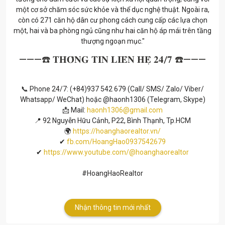
một cơ sở chăm sóc sức khỏe và thể dục nghệ thuật. Ngoài ra,
còn có 271 căn hộ dân cư phong cách cung cấp các lựa chọn
một, hai và ba phòng ngủ cũng như hai căn hộ áp mái trên tầng
thượng ngoạn mục."
———☎️ 𝐓𝐇𝐎̂𝐍𝐆 𝐓𝐈𝐍 𝐋𝐈𝐄̂𝐍 𝐇𝐄̣̂ 𝟐𝟒/𝟕 ☎️———
📞 Phone 24/7: (+84)937 542 679 (Call/ SMS/ Zalo/ Viber/
Whatsapp/ WeChat) hoặc @haonh1306 (Telegram, Skype)
📩 Mail:
haonh1306@gmail.com
📍 92 Nguyễn Hữu Cảnh, P22, Bình Thạnh, Tp.HCM
🌍
https://hoanghaorealtor.vn/
✔
fb.com/HoangHao0937542679
✔
https://www.youtube.com/@hoanghaorealtor
#HoangHaoRealtor
Nhận thông tin mới nhất