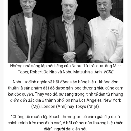
Những nhà sáng lập nổi tiếng của Nobu. Từ trái qua: ông Meir
Teper, Robert De Niro và Nobu Matsuhisa. Ảnh:
VCRE
Nobu tự định nghĩa về bất động sản hàng hiệu - không đơn
thuần là sản phẩm đắt đỏ được gắn logo thương hiệu cùng cam
kết độc quyền. Thay vào đó, sự sang trọng, tinh tế đến từ những
điểm đến đắc địa ở thành phố lớn như Los Angeles, New York
(Mỹ), London (Anh) hay Tokyo (Nhật).
"Chúng tôi muốn tệp khách thượng lưu có cảm giác ‘tự do là
chính mình trên mọi đỉnh cao’, ở bất cứ nơi nào thương hiệu hiện
diện", người đại diện nói.