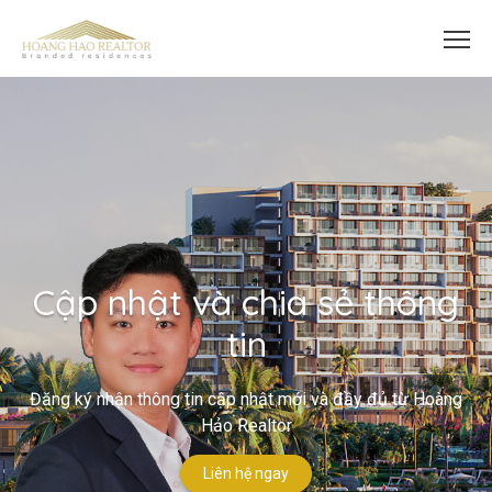
Cập nhật và chia sẻ thông
tin
Đăng ký nhận thông tin cập nhật mới và đầy đủ từ Hoàng
Hảo Realtor
Liên hệ ngay