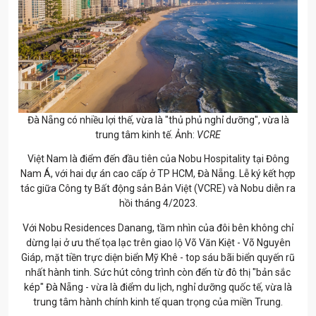
Đà Nẵng có nhiều lợi thế, vừa là "thủ phủ nghỉ dưỡng", vừa là
trung tâm kinh tế. Ảnh:
VCRE
Việt Nam là điểm đến đầu tiên của Nobu Hospitality tại Đông
Nam Á, với hai dự án cao cấp ở TP HCM, Đà Nẵng. Lễ ký kết hợp
tác giữa Công ty Bất động sản Bản Việt (VCRE) và Nobu diễn ra
hồi tháng 4/2023.
Với Nobu Residences Danang, tầm nhìn của đôi bên không chỉ
dừng lại ở ưu thế tọa lạc trên giao lộ Võ Văn Kiệt - Võ Nguyên
Giáp, mặt tiền trực diện biển Mỹ Khê - top sáu bãi biển quyến rũ
nhất hành tinh. Sức hút công trình còn đến từ đô thị "bản sắc
kép" Đà Nẵng - vừa là điểm du lịch, nghỉ dưỡng quốc tế, vừa là
trung tâm hành chính kinh tế quan trọng của miền Trung.