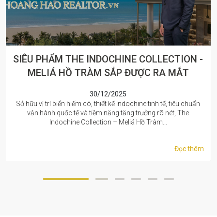
CẬP NHẬT TIẾN ĐỘ XÂY DỰNG IXORA HO
TRAM by FUSION - THÁNG 7.2025
09/07/2025
Cập nhật tiến độ xây dựng dự án Ixora Ho Tram by Fusion - Giai
đoạn 2 tháng 07.2025 bởi team Hoàng Hảo Realtor. Dự án đang
gấp rút...
Đọc thêm