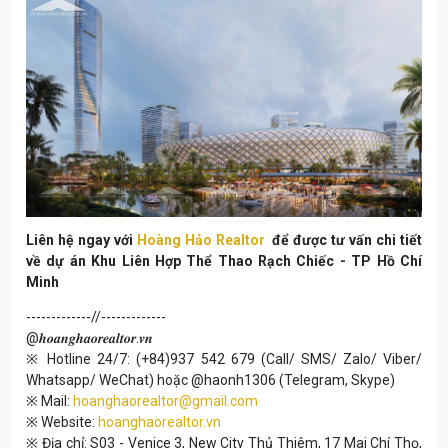
Liên hệ ngay với
Hoàng Hảo Realtor
để được tư vấn chi tiết
về dự án Khu Liên Hợp Thể Thao Rạch Chiếc - TP Hồ Chí
Minh
-------------//-------------
@𝒉𝒐𝒂𝒏𝒈𝒉𝒂𝒐𝒓𝒆𝒂𝒍𝒕𝒐𝒓.𝒗𝒏
※ Hotline 24/7: (+84)937 542 679 (Call/ SMS/ Zalo/ Viber/
Whatsapp/ WeChat) hoặc @haonh1306 (Telegram, Skype)
※ Mail:
hoanghaorealtor@gmail.com
※ Website:
hoanghaorealtor.vn
※ Địa chỉ: S03 - Venice 3, New City Thủ Thiêm, 17 Mai Chí Thọ,