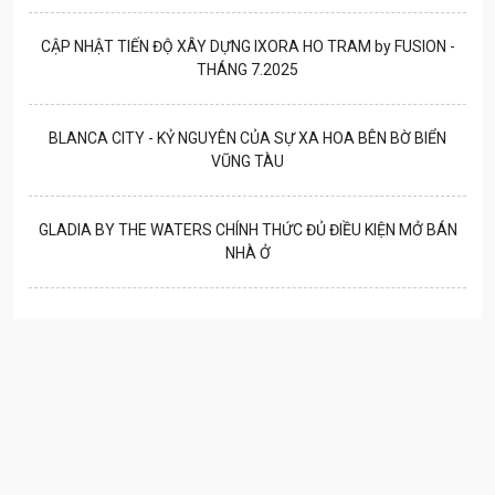
CẬP NHẬT TIẾN ĐỘ XÂY DỰNG IXORA HO TRAM by FUSION -
THÁNG 7.2025
BLANCA CITY - KỶ NGUYÊN CỦA SỰ XA HOA BÊN BỜ BIỂN
VŨNG TÀU
GLADIA BY THE WATERS CHÍNH THỨC ĐỦ ĐIỀU KIỆN MỞ BÁN
NHÀ Ở