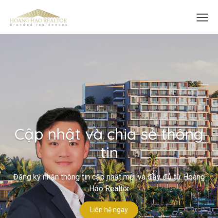
Cập nhật và chia sẻ thông
tin
Đăng ký nhận thông tin cập nhật mới và đầy đủ từ Hoàng
Hảo Realtor
Liên hệ ngay