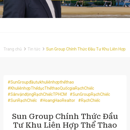
Trang chủ
Tin tức
Sun Group Chính Thức Đầu Tư Khu Liên Hợp T
#SunGroupđầutưkhuliênhợpthểthao
#KhuliênhợpThểdụcThểthaoQuốcgiaRạchChiếc
#SânvậnđộngRạchChiếcTPHCM
#SunGroupRạchChiếc
#SunRạchChiếc
#HoangHaoRealtor
#RạchChiếc
Sun Group Chính Thức Đầu
Tư Khu Liên Hợp Thể Thao