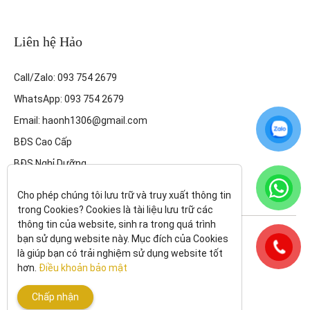
Liên hệ Hảo
Call/Zalo: 093 754 2679
WhatsApp: 093 754 2679
Email: haonh1306@gmail.com
BĐS Cao Cấp
BĐS Nghỉ Dưỡng
Cho phép chúng tôi lưu trữ và truy xuất thông tin 
trong Cookies? Cookies là tài liệu lưu trữ các 
thông tin của website, sinh ra trong quá trình 
Theo dõi tôi trên:
bạn sử dụng website này. Mục đích của Cookies 
là giúp bạn có trải nghiệm sử dụng website tốt 
All rights reserved.
hơn. 
Điều khoản bảo mật
Chính sách bảo mật
|
Điều kiện và điều khoản
Chấp nhận