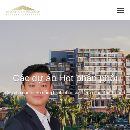
Các dự án Hot phân phối
Căn nhà cho cuộc sống hạnh phúc và Tiềm năng đầu tư bền
vững