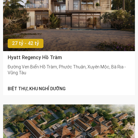
27 tỷ - 42 tỷ
Hyatt Regency Hồ Tràm
Đường Ven Biển Hồ Tràm, Phước Thuận, Xuyên Mộc, Bà Rịa -
Vũng Tàu
BIỆT THỰ, KHU NGHỈ DƯỠNG