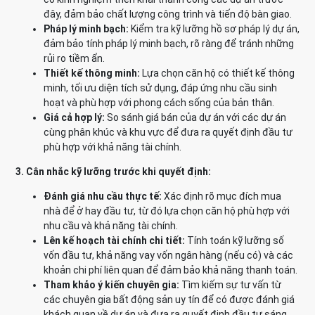
đây, đảm bảo chất lượng công trình và tiến độ bàn giao.
Pháp lý minh bạch:
Kiểm tra kỹ lưỡng hồ sơ pháp lý dự án,
đảm bảo tính pháp lý minh bạch, rõ ràng để tránh những
rủi ro tiềm ẩn.
Thiết kế thông minh:
Lựa chọn căn hộ có thiết kế thông
minh, tối ưu diện tích sử dụng, đáp ứng nhu cầu sinh
hoạt và phù hợp với phong cách sống của bản thân.
Giá cả hợp lý:
So sánh giá bán của dự án với các dự án
cùng phân khúc và khu vực để đưa ra quyết định đầu tư
phù hợp với khả năng tài chính.
3. Cân nhắc kỹ lưỡng trước khi quyết định:
Đánh giá nhu cầu thực tế:
Xác định rõ mục đích mua
nhà để ở hay đầu tư, từ đó lựa chọn căn hộ phù hợp với
nhu cầu và khả năng tài chính.
Lên kế hoạch tài chính chi tiết:
Tính toán kỹ lưỡng số
vốn đầu tư, khả năng vay vốn ngân hàng (nếu có) và các
khoản chi phí liên quan để đảm bảo khả năng thanh toán.
Tham khảo ý kiến chuyên gia:
Tìm kiếm sự tư vấn từ
các chuyên gia bất động sản uy tín để có được đánh giá
khách quan về dự án và đưa ra quyết định đầu tư sáng