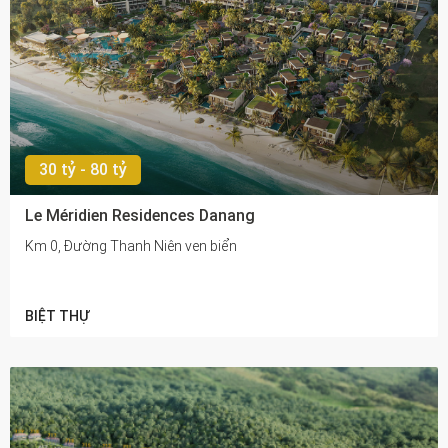
30 tỷ - 80 tỷ
Le Méridien Residences Danang
Km 0, Đường Thanh Niên ven biển
BIỆT THỰ