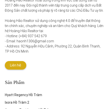
Hoàng Hảo Realtor hoạt động trong lĩnh vực bất động sản từ 
2017 đến nay. Đội ngũ thành viên tập trung cung cấp dịch vụ Bất 
Động Sản chất lượng và pháp lý rõ ràng từ các Chủ Đầu Tư uy tín. 

Hoàng Hảo Realtor sử dụng công nghệ 4.0 để truyền đạt thông 
tin chính xác, chuyên nghiệp và an tâm cho Quý khách hàng. Liên 
hệ Hoàng Hảo Realtor tại:

- Hotline: (+84) 937 542 679

- Email: haonh1306@gmail.com

- Address: 92 Nguyễn Hữu Cảnh, Phường 22, Quận Bình Thạnh, 
TP Hồ Chí Minh.
Liên hệ
Sản Phẩm
Hyatt Regency Hồ Tràm
Ixora Hồ Tràm 2