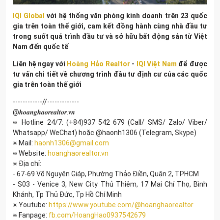
IQI Global
với hệ thống văn phòng kinh doanh trên 23 quốc
gia trên toàn thế giới, cam kết đồng hành cùng nhà đầu tư
trong suốt quá trình đầu tư và sở hữu bất động sản từ Việt
Nam đến quốc tế
Liên hệ ngay với
Hoàng Hảo Realtor
-
IQI Việt Nam
để được
tư vấn chi tiết về chương trình đầu tư định cư của các quốc
gia trên toàn thế giới
------------//-------------
@𝒉𝒐𝒂𝒏𝒈𝒉𝒂𝒐𝒓𝒆𝒂𝒍𝒕𝒐𝒓.𝒗𝒏
※ Hotline 24/7: (+84)937 542 679 (Call/ SMS/ Zalo/ Viber/
Whatsapp/ WeChat) hoặc @haonh1306 (Telegram, Skype)
※ Mail:
haonh1306@gmail.com
※ Website:
hoanghaorealtor.vn
※ Địa chỉ:
- 67-69 Võ Nguyên Giáp, Phường Thảo Điền, Quận 2, TPHCM
- S03 - Venice 3, New City Thủ Thiêm, 17 Mai Chí Thọ, Bình
Khánh, Tp Thủ Đức, Tp Hồ Chí Minh
※ Youtube:
https://www.youtube.com/@hoanghaorealtor
※ Fanpage:
fb.com/HoangHao0937542679