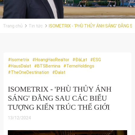
Trang chủ
Tin tức
ISOMETRIX - 'PHÙ THỦY ÁNH SÁNG' ĐẰNG SA
#Isometrix
#HoangHaoRealtor
#ĐàLạt
#ESG
#HausDalat
#BTSBernina
#TerneHoldings
#TheOneDestination
#Dalat
ISOMETRIX - 'PHÙ THỦY ÁNH
SÁNG' ĐẰNG SAU CÁC BIỂU
TƯỢNG KIẾN TRÚC THẾ GIỚI
13/12/2024