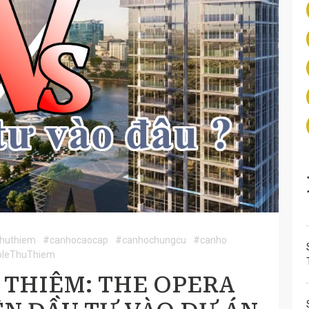
huthiem
#canhocaocap
#canhochungcu
#canho
oleThuThiem
THIÊM: THE OPERA