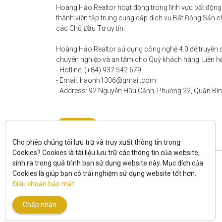
Hoàng Hảo Realtor hoạt động trong lĩnh vực bất động 
thành viên tập trung cung cấp dịch vụ Bất Động Sản chấ
các Chủ Đầu Tư uy tín. 

Hoàng Hảo Realtor sử dụng công nghệ 4.0 để truyền đạ
chuyên nghiệp và an tâm cho Quý khách hàng. Liên hệ 
- Hotline: (+84) 937 542 679

- Email: haonh1306@gmail.com

- Address: 92 Nguyễn Hữu Cảnh, Phường 22, Quận Bìn
Liên hệ
Cho phép chúng tôi lưu trữ và truy xuất thông tin trong 
Cookies? Cookies là tài liệu lưu trữ các thông tin của website, 
sinh ra trong quá trình bạn sử dụng website này. Mục đích của 
Cookies là giúp bạn có trải nghiệm sử dụng website tốt hơn. 
Điều khoản bảo mật
Chấp nhận
All rights reserved.