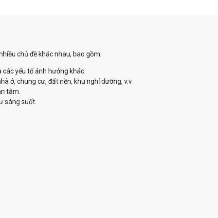
ề nhiều chủ đề khác nhau, bao gồm:
à các yếu tố ảnh hưởng khác.
à ở, chung cư, đất nền, khu nghỉ dưỡng, v.v.
an tâm.
ư sáng suốt.