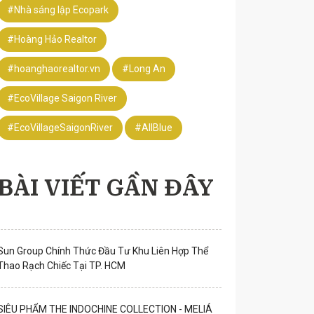
#Nhà sáng lập Ecopark
#Hoàng Hảo Realtor
#hoanghaorealtor.vn
#Long An
#EcoVillage Saigon River
#EcoVillageSaigonRiver
#AllBlue
BÀI VIẾT GẦN ĐÂY
Sun Group Chính Thức Đầu Tư Khu Liên Hợp Thể
Thao Rạch Chiếc Tại TP. HCM
SIÊU PHẨM THE INDOCHINE COLLECTION - MELIÁ