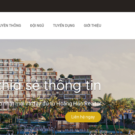
UYỀN THÔNG
ĐỘI NGŨ
TUYỂN DỤNG
GIỚI THIỆU
hia sẻ thông tin
 nhật mới và đầy đủ từ Hoàng Hảo Realtor
Liên hệ ngay