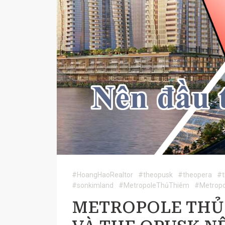
#HoangHaoRealtor
#theopusk
#theopera
#t
#sonkimland
#MetropoleThủThiêm
#Metrop
METROPOLE THỦ 