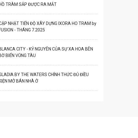
HỒ TRÀM SẮP ĐƯỢC RA MẮT
CẬP NHẬT TIẾN ĐỘ XÂY DỰNG IXORA HO TRAM by
FUSION - THÁNG 7.2025
BLANCA CITY - KỶ NGUYÊN CỦA SỰ XA HOA BÊN
BỜ BIỂN VŨNG TÀU
GLADIA BY THE WATERS CHÍNH THỨC ĐỦ ĐIỀU
KIỆN MỞ BÁN NHÀ Ở