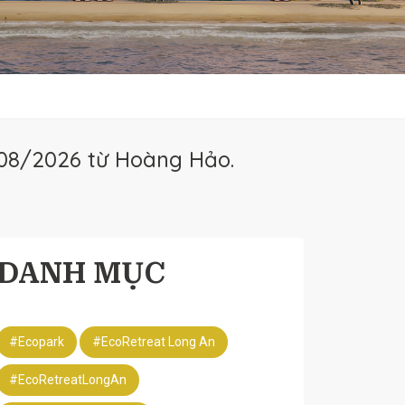
08/2026 từ Hoàng Hảo.
DANH MỤC
#Ecopark
#EcoRetreat Long An
#EcoRetreatLongAn