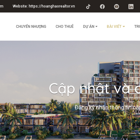
om
Website: https://hoanghaorealtor.vn
CHUYỂN NHƯỢNG
CHO THUÊ
DỰ ÁN
BÀI VIẾT
TR
Cập nhật và c
Đăng ký nhận thông tin cập