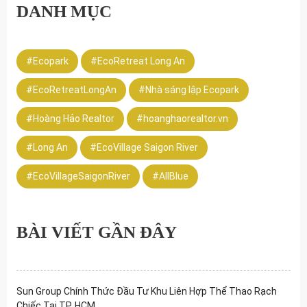
DANH MỤC
#Ecopark
#EcoRetreat Long An
#EcoRetreatLongAn
#Nhà sáng lập Ecopark
#Hoàng Hảo Realtor
#hoanghaorealtor.vn
#Long An
#EcoVillage Saigon River
#EcoVillageSaigonRiver
#AllBlue
BÀI VIẾT GẦN ĐÂY
Sun Group Chính Thức Đầu Tư Khu Liên Hợp Thể Thao Rạch
Chiếc Tại TP. HCM