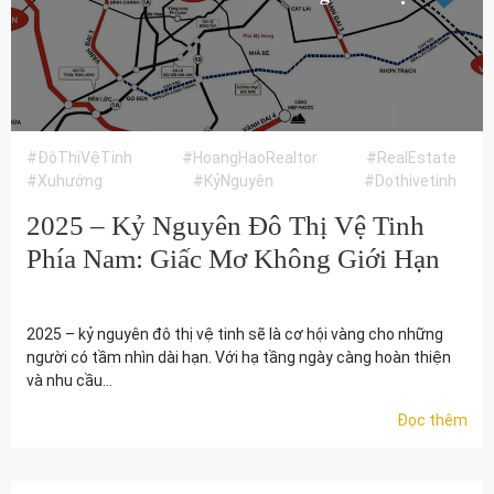
#ĐôThịVệTinh
#HoangHaoRealtor
#RealEstate
#Xuhướng
#KỷNguyên
#Dothivetinh
2025 – Kỷ Nguyên Đô Thị Vệ Tinh
Phía Nam: Giấc Mơ Không Giới Hạn
17/2/2025
2025 – kỷ nguyên đô thị vệ tinh sẽ là cơ hội vàng cho những
người có tầm nhìn dài hạn. Với hạ tầng ngày càng hoàn thiện
và nhu cầu...
Đọc thêm