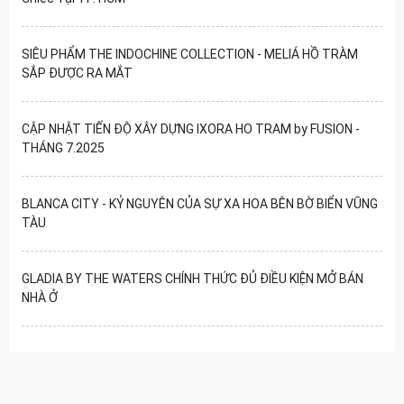
SIÊU PHẨM THE INDOCHINE COLLECTION - MELIÁ HỒ TRÀM
SẮP ĐƯỢC RA MẮT
CẬP NHẬT TIẾN ĐỘ XÂY DỰNG IXORA HO TRAM by FUSION -
THÁNG 7.2025
BLANCA CITY - KỶ NGUYÊN CỦA SỰ XA HOA BÊN BỜ BIỂN VŨNG
TÀU
GLADIA BY THE WATERS CHÍNH THỨC ĐỦ ĐIỀU KIỆN MỞ BÁN
NHÀ Ở