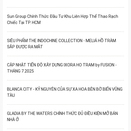
Sun Group Chính Thức Đầu Tư Khu Liên Hợp Thể Thao Rạch
Chiếc Tại TP. HCM
SIÊU PHẨM THE INDOCHINE COLLECTION - MELIÁ HỒ TRÀM
SẮP ĐƯỢC RA MẮT
CẬP NHẬT TIẾN ĐỘ XÂY DỰNG IXORA HO TRAM by FUSION -
THÁNG 7.2025
BLANCA CITY - KỶ NGUYÊN CỦA SỰ XA HOA BÊN BỜ BIỂN VŨNG
TÀU
GLADIA BY THE WATERS CHÍNH THỨC ĐỦ ĐIỀU KIỆN MỞ BÁN
NHÀ Ở