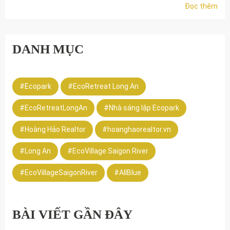
Đọc thêm
DANH MỤC
#Ecopark
#EcoRetreat Long An
#EcoRetreatLongAn
#Nhà sáng lập Ecopark
#Hoàng Hảo Realtor
#hoanghaorealtor.vn
#Long An
#EcoVillage Saigon River
#EcoVillageSaigonRiver
#AllBlue
BÀI VIẾT GẦN ĐÂY