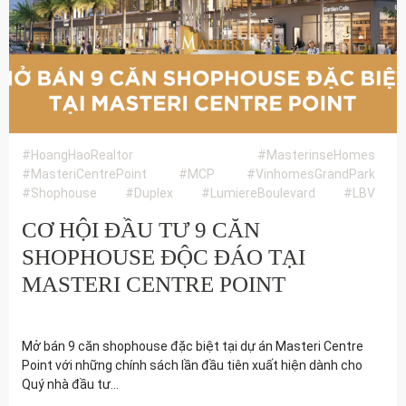
#HoangHaoRealtor
#MasterinseHomes
#MasteriCentrePoint
#MCP
#VinhomesGrandPark
#Shophouse
#Duplex
#LumiereBoulevard
#LBV
CƠ HỘI ĐẦU TƯ 9 CĂN
SHOPHOUSE ĐỘC ĐÁO TẠI
MASTERI CENTRE POINT
16/9/2024
Mở bán 9 căn shophouse đặc biệt tại dự án Masteri Centre
Point với những chính sách lần đầu tiên xuất hiện dành cho
Quý nhà đầu tư...