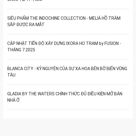
SIÊU PHẨM THE INDOCHINE COLLECTION - MELIÁ HỒ TRÀM
SẮP ĐƯỢC RA MẮT
CẬP NHẬT TIẾN ĐỘ XÂY DỰNG IXORA HO TRAM by FUSION -
THÁNG 7.2025
BLANCA CITY - KỶ NGUYÊN CỦA SỰ XA HOA BÊN BỜ BIỂN VŨNG
TÀU
GLADIA BY THE WATERS CHÍNH THỨC ĐỦ ĐIỀU KIỆN MỞ BÁN
NHÀ Ở