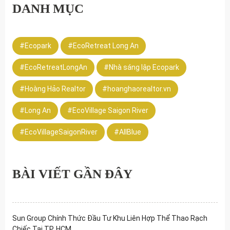
DANH MỤC
#Ecopark
#EcoRetreat Long An
#EcoRetreatLongAn
#Nhà sáng lập Ecopark
#Hoàng Hảo Realtor
#hoanghaorealtor.vn
#Long An
#EcoVillage Saigon River
#EcoVillageSaigonRiver
#AllBlue
BÀI VIẾT GẦN ĐÂY
Sun Group Chính Thức Đầu Tư Khu Liên Hợp Thể Thao Rạch
Chiếc Tại TP. HCM