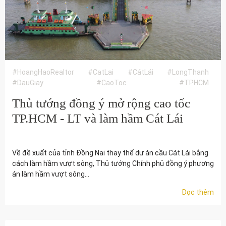
#HoangHaoRealtor
#CatLai
#CátLái
#LongThanh
#DauGiay
#CaoToc
#TPHCM
Thủ tướng đồng ý mở rộng cao tốc
TP.HCM - LT và làm hầm Cát Lái
4/12/2024
Về đề xuất của tỉnh Đồng Nai thay thế dự án cầu Cát Lái bằng
cách làm hầm vượt sông, Thủ tướng Chính phủ đồng ý phương
án làm hầm vượt sông...
Đọc thêm