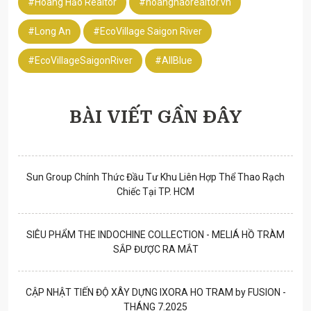
#Hoàng Hảo Realtor
#hoanghaorealtor.vn
#Long An
#EcoVillage Saigon River
#EcoVillageSaigonRiver
#AllBlue
BÀI VIẾT GẦN ĐÂY
Sun Group Chính Thức Đầu Tư Khu Liên Hợp Thể Thao Rạch
Chiếc Tại TP. HCM
SIÊU PHẨM THE INDOCHINE COLLECTION - MELIÁ HỒ TRÀM
SẮP ĐƯỢC RA MẮT
CẬP NHẬT TIẾN ĐỘ XÂY DỰNG IXORA HO TRAM by FUSION -
THÁNG 7.2025