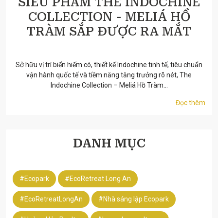
SIÊU PHẨM THE INDOCHINE
COLLECTION - MELIÁ HỒ
TRÀM SẮP ĐƯỢC RA MẮT
30/12/2025
Sở hữu vị trí biển hiếm có, thiết kế Indochine tinh tế, tiêu chuẩn
vận hành quốc tế và tiềm năng tăng trưởng rõ nét, The
Indochine Collection – Meliá Hồ Tràm...
Đọc thêm
DANH MỤC
#Ecopark
#EcoRetreat Long An
#EcoRetreatLongAn
#Nhà sáng lập Ecopark