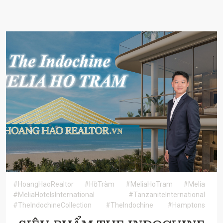
#HoangHaoRealtor
#HồTràm
#MeliaHoTram
#Melia
#MeliaHotelsInternational
#TanzaniteInternational
#TheIndochineCollection
#TheIndochine
#Hamptons