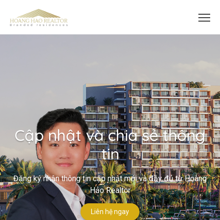
Cập nhật và chia sẻ thông
tin
Đăng ký nhận thông tin cập nhật mới và đầy đủ từ Hoàng
Hảo Realtor
Liên hệ ngay