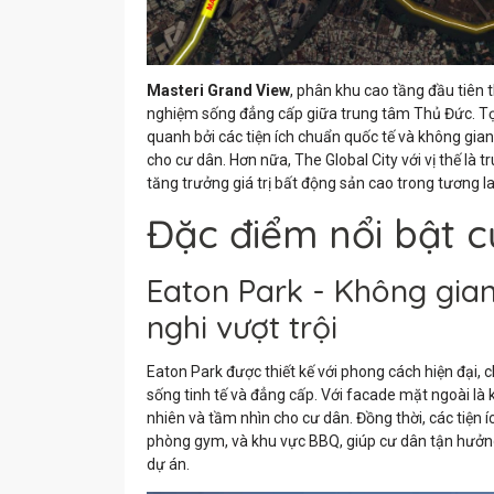
Masteri Grand View
, phân khu cao tầng đầu tiên t
nghiệm sống đẳng cấp giữa trung tâm Thủ Đức. Tọ
quanh bởi các tiện ích chuẩn quốc tế và không gia
cho cư dân. Hơn nữa, The Global City với vị thế là
tăng trưởng giá trị bất động sản cao trong tương la
Đặc điểm nổi bật 
Eaton Park - Không gian
nghi vượt trội
Eaton Park được thiết kế với phong cách hiện đại, 
sống tinh tế và đẳng cấp. Với facade mặt ngoài là 
nhiên và tầm nhìn cho cư dân. Đồng thời, các tiện í
phòng gym, và khu vực BBQ, giúp cư dân tận hưởng
dự án.