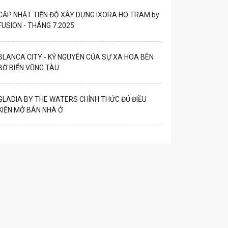
CẬP NHẬT TIẾN ĐỘ XÂY DỰNG IXORA HO TRAM by
FUSION - THÁNG 7.2025
BLANCA CITY - KỶ NGUYÊN CỦA SỰ XA HOA BÊN
BỜ BIỂN VŨNG TÀU
GLADIA BY THE WATERS CHÍNH THỨC ĐỦ ĐIỀU
KIỆN MỞ BÁN NHÀ Ở