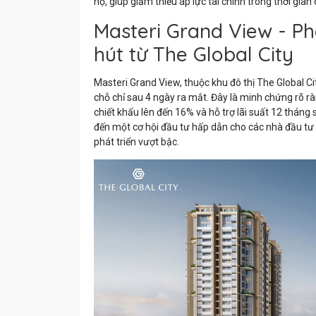
hộ, giúp giảm thiểu áp lực tài chính trong thời gian 
Masteri Grand View - Ph
hút từ The Global City
Masteri Grand View, thuộc khu đô thị The Global C
chỗ chỉ sau 4 ngày ra mắt. Đây là minh chứng rõ ràn
chiết khấu lên đến 16% và hỗ trợ lãi suất 12 thá
đến một cơ hội đầu tư hấp dẫn cho các nhà đầu tư
phát triển vượt bậc.