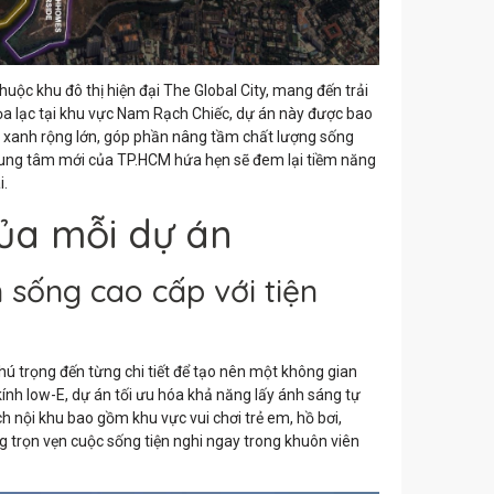
huộc khu đô thị hiện đại The Global City, mang đến trải
a lạc tại khu vực Nam Rạch Chiếc, dự án này được bao
n xanh rộng lớn, góp phần nâng tầm chất lượng sống
 trung tâm mới của TP.HCM hứa hẹn sẽ đem lại tiềm năng
i.
của mỗi dự án
 sống cao cấp với tiện
chú trọng đến từng chi tiết để tạo nên một không gian
kính low-E, dự án tối ưu hóa khả năng lấy ánh sáng tự
ch nội khu bao gồm khu vực vui chơi trẻ em, hồ bơi,
 trọn vẹn cuộc sống tiện nghi ngay trong khuôn viên