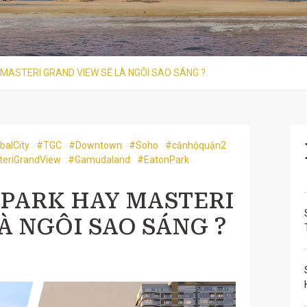
 MASTERI GRAND VIEW SẼ LÀ NGÔI SAO SÁNG ?
balCity
#TGC
#Downtown
#Soho
#cănhộquận2
eriGrandView
#Gamudaland
#EatonPark
N PARK HAY MASTERI
À NGÔI SAO SÁNG ?