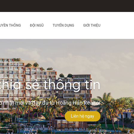
UYỀN THÔNG
ĐỘI NGŨ
TUYỂN DỤNG
GIỚI THIỆU
hia sẻ thông tin
 nhật mới và đầy đủ từ Hoàng Hảo Realtor
Liên hệ ngay