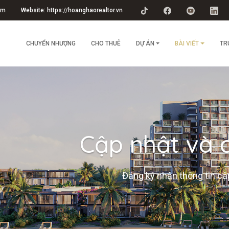
om
Website: https://hoanghaorealtor.vn
CHUYỂN NHƯỢNG
CHO THUÊ
DỰ ÁN
BÀI VIẾT
TR
Cập nhật và c
Đăng ký nhận thông tin cập