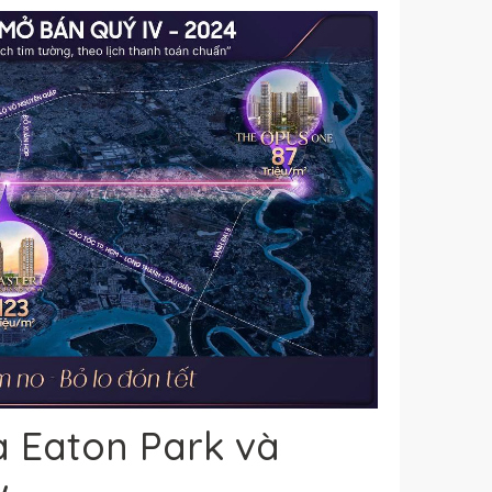
ủa Eaton Park và
w