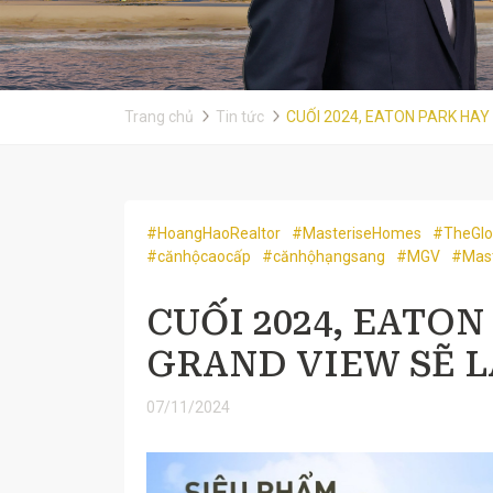
Trang chủ
Tin tức
CUỐI 2024, EATON PARK HAY
#HoangHaoRealtor
#MasteriseHomes
#TheGlo
#cănhộcaocấp
#cănhộhạngsang
#MGV
#Mast
CUỐI 2024, EATO
GRAND VIEW SẼ L
07/11/2024