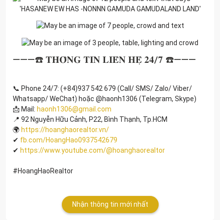
———☎️ 𝐓𝐇𝐎̂𝐍𝐆 𝐓𝐈𝐍 𝐋𝐈𝐄̂𝐍 𝐇𝐄̣̂ 𝟐𝟒/𝟕 ☎️———
📞 Phone 24/7: (+84)937 542 679 (Call/ SMS/ Zalo/ Viber/
Whatsapp/ WeChat) hoặc @haonh1306 (Telegram, Skype)
📩 Mail:
haonh1306@gmail.com
📍 92 Nguyễn Hữu Cảnh, P22, Bình Thạnh, Tp.HCM
🌍
https://hoanghaorealtor.vn/
✔
fb.com/HoangHao0937542679
✔
https://www.youtube.com/@hoanghaorealtor
#HoangHaoRealtor
Nhận thông tin mới nhất