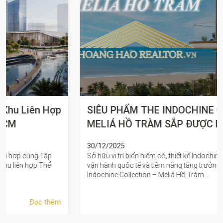
SIÊU PHẨM THE INDOCHINE COLLECTION -
MELIÁ HỒ TRÀM SẮP ĐƯỢC RA MẮT
30/12/2025
Sở hữu vị trí biển hiếm có, thiết kế Indochine tinh tế, tiêu chuẩn
vận hành quốc tế và tiềm năng tăng trưởng rõ nét, The
Indochine Collection – Meliá Hồ Tràm...
Đọc thêm