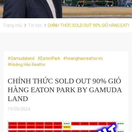
Trang chủ
Tin tức
CHÍNH THỨC SOLD OUT 90% GIỎ HÀNG EATO
#Gamudaland
#EatonPark
#hoanghaorealtor.vn
#Hoàng Hảo Realtor
CHÍNH THỨC SOLD OUT 90% GIỎ
HÀNG EATON PARK BY GAMUDA
LAND
19/05/2024