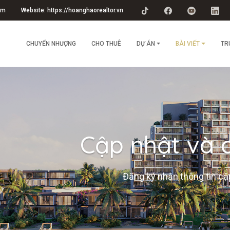
om
Website: https://hoanghaorealtor.vn
CHUYỂN NHƯỢNG
CHO THUÊ
DỰ ÁN
BÀI VIẾT
TR
Cập nhật và c
Đăng ký nhận thông tin cập