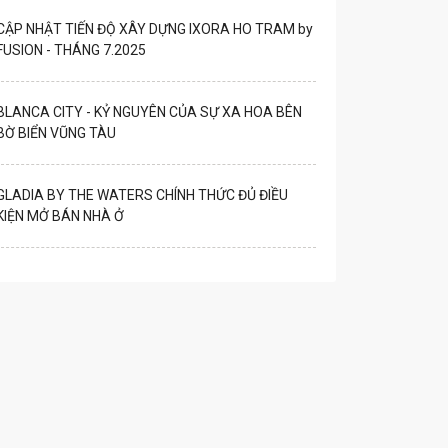
CẬP NHẬT TIẾN ĐỘ XÂY DỰNG IXORA HO TRAM by
FUSION - THÁNG 7.2025
BLANCA CITY - KỶ NGUYÊN CỦA SỰ XA HOA BÊN
BỜ BIỂN VŨNG TÀU
GLADIA BY THE WATERS CHÍNH THỨC ĐỦ ĐIỀU
KIỆN MỞ BÁN NHÀ Ở