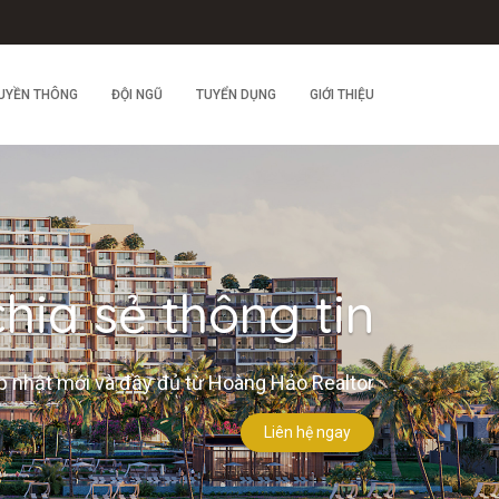
UYỀN THÔNG
ĐỘI NGŨ
TUYỂN DỤNG
GIỚI THIỆU
hia sẻ thông tin
 nhật mới và đầy đủ từ Hoàng Hảo Realtor
Liên hệ ngay