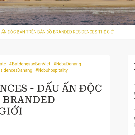
 ẤN ĐỘC BẢN TRÊN BẢN ĐỒ BRANDED RESIDENCES THẾ GIỚI
ate
#BatdongsanBanViet
#NobuDanang
sidencesDanang
#Nobuhospitality
NCES - DẤU ẤN ĐỘC
Ồ BRANDED
GIỚI