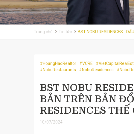
Trang chủ
Tin tức
BST NOBU RESIDENCES - DẤU
#HoangHaoRealtor
#VCRE
#VietCapitalRealEst
#NobuRestaurants
#NobuResidences
#NobuRe
BST NOBU RESIDE
BẢN TRÊN BẢN Đ
RESIDENCES THẾ 
10/07/2024