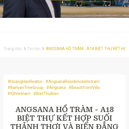
Trang chủ
Tin tức
ANGSANA HỒ TRÀM - A18 BIỆT THỰ KẾT HỢP
#HoangHaoRealtor
#AngsanaResidencesHotram
#BanyanTreeGroup
#Angsana
#BeachfrontVilla
#IQIVietnam
#BietThuBien
ANGSANA HỒ TRÀM - A18
BIỆT THỰ KẾT HỢP SUỐI
THẢNH THƠI VÀ BIỂN ĐẲNG