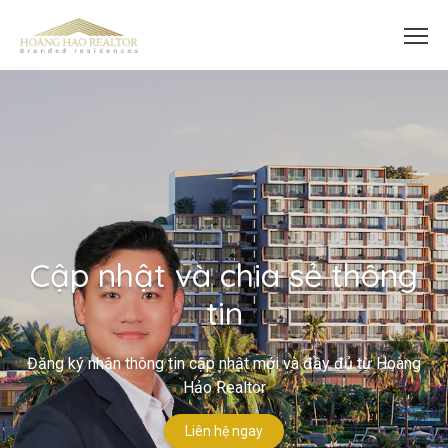
Cập nhật và chia sẻ thông
tin
Đăng ký nhận thông tin cập nhật mới và đầy đủ từ Hoàng
Hảo Realtor
Liên hệ ngay