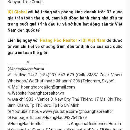
Banyan Tree Group!
IQI Global
với hệ thống văn phòng kinh doanh trên 32 quốc
gia trên toàn thế giới, cam kết đồng hành cùng nhà đầu tư
trong suốt quá trình đầu tư và sở hữu bất động sản từ Việt
Nam đến quốc tế
Liên hệ ngay với
Hoàng Hảo Realtor
-
IQI Việt Nam
để được
tư vấn chi tiết về chương trình đầu tư định cư của các quốc
gia trên toàn thế giới
-------------//-------------
@𝒉𝒐𝒂𝒏𝒈𝒉𝒂𝒐𝒓𝒆𝒂𝒍𝒕𝒐𝒓.𝒗𝒏
※ Hotline 24/7: (+84)937 542 679 (Call/ SMS/ Zalo/ Viber/
Whatsapp/ WeChat) hoặc @haonh1306 (Telegram, Skype)
※ Mail: hoanghaorealtor@gmail.com
※ Website: hoanghaorealtor.vn
※ Địa chỉ: S03 - Venice 3, New City Thủ Thiêm, 17 Mai Chí Thọ,
Bình Khánh, Tp Thủ Đức, Tp Hồ Chí Minh
※ Youtube: https://www.youtube.com/@hoanghaorealtor
※ Fanpage: fb.com/HoangHao0937542679
#HoangHaoRealtor #AngsanaResidencesHotram
#BanyanTreeGroup #Angsana #BeachfrontVilla #IQIVietnam