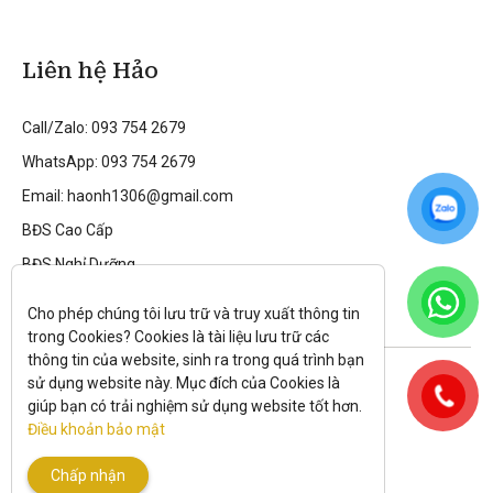
Liên hệ Hảo
Call/Zalo: 093 754 2679
WhatsApp: 093 754 2679
Email: haonh1306@gmail.com
BĐS Cao Cấp
BĐS Nghỉ Dưỡng
Cho phép chúng tôi lưu trữ và truy xuất thông tin 
trong Cookies? Cookies là tài liệu lưu trữ các 
thông tin của website, sinh ra trong quá trình bạn 
Theo dõi tôi trên:
sử dụng website này. Mục đích của Cookies là 
giúp bạn có trải nghiệm sử dụng website tốt hơn. 
All rights reserved.
Điều khoản bảo mật
Chính sách bảo mật
|
Điều kiện và điều khoản
Chấp nhận