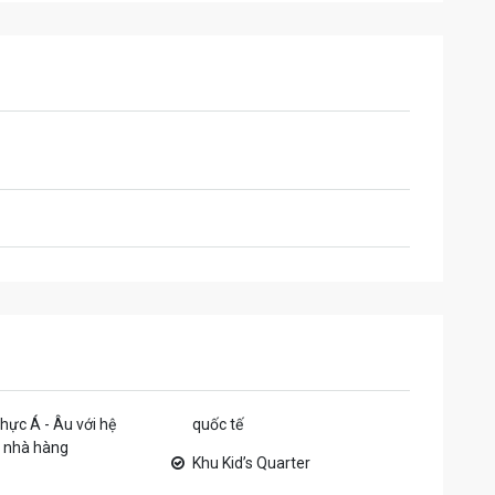
h sạn - Condotel MAIA Hồ Tràm
35 – 42m2:
 – 60m2
 – 90m2
se: 200 – 250m2
ớng biển hoặc sân golf & rừng
ỉ dưỡng - Villa MAIA Hồ Tràm
h đất: 150 – 220m2
h xây dựng: 250 – 350m2
ớng biển hoặc sân golf & rừng
 Tất cả Villa đều có hồ bơi riêng
MAIA Hồ Tràm
gủ: +4 phòng ngủ
h: +200m2
: Tất cả penthouse đều có hồ bơi riêng
ực diện biển
25
hực Á - Âu với hệ
quốc tế
 nhà hàng
Khu Kid’s Quarter
27