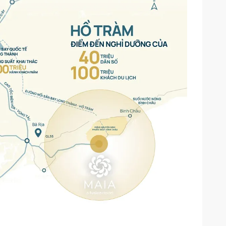
 Hồ Tràm
Huyện Xuyên Mộc, Tỉnh Bà Rịa – Vũng Tàu
án Hồ Tràm (thuộc Quỹ đầu tư Warburg Pincus và Vina
up
6 căn biệt thự
: 634 căn hộ
: 606 căn hộ
: 36 căn