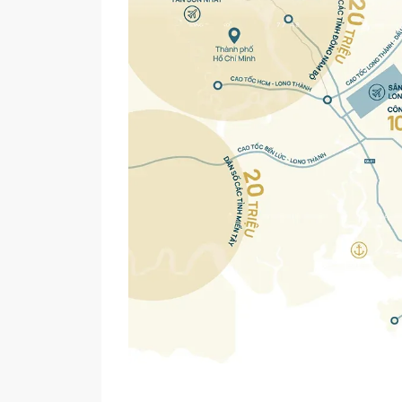
Tổng quan dự án MAIA
Tên dự án
MAIA Hồ Tràm
Vị trí
Xã Phước Thuận, 
Chủ đầu tư
Công ty TNHH Dự 
Capital)
Diện tích
7 ha
Đơn vị thiết kế
DEWAN
Thương hiệu vận hành
Fusion Hotel Gro
Quy mô dự án
1.280 căn hộ và 3
Peace Tower 
Happy Tower 
Biệt thự biển 