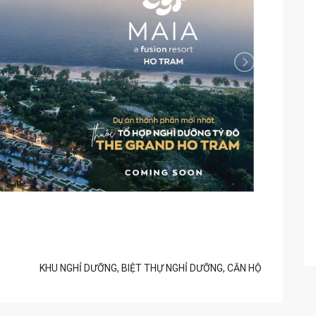
KHU NGHỈ DƯỠNG, BIỆT THỰ NGHỈ DƯỠNG, CĂN HỘ