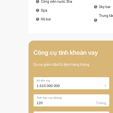
Công viên nước 3ha
Sky bar
Spa
Trung tâm
Hồ bơi
Công cụ tính khoản vay
Dư nợ giảm dần
Cố định hàng tháng
Số tiền vay
₫
Thời hạn vay (tháng)
Tháng