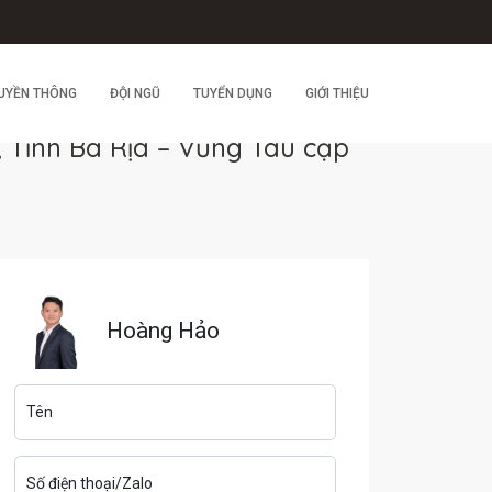
UYỀN THÔNG
ĐỘI NGŨ
TUYỂN DỤNG
GIỚI THIỆU
Tỉnh Bà Rịa – Vũng Tàu cập
Hoàng Hảo
Tên
Số điện thoại/Zalo