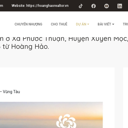
om
Website: https://hoanghaorealtor.vn
CHUYỂN NHƯỢNG
CHO THUÊ
DỰ ÁN
BÀI VIẾT
TR
m ở Xã Phước Thuận, Huyện Xuyên Mộc, 
từ Hoàng Hảo.
 – Vũng Tàu