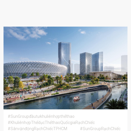
#SunGroupđầutưkhuliênhợpthểthao
#KhuliênhợpThểdụcThểthaoQuốcgiaRạchChiếc
#SânvậnđộngRạchChiếcTPHCM
#SunGroupRạchChiếc