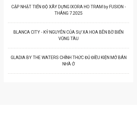
CẬP NHẬT TIẾN ĐỘ XÂY DỰNG IXORA HO TRAM by FUSION -
THÁNG 7.2025
BLANCA CITY - KỶ NGUYÊN CỦA SỰ XA HOA BÊN BỜ BIỂN
VŨNG TÀU
GLADIA BY THE WATERS CHÍNH THỨC ĐỦ ĐIỀU KIỆN MỞ BÁN
NHÀ Ở