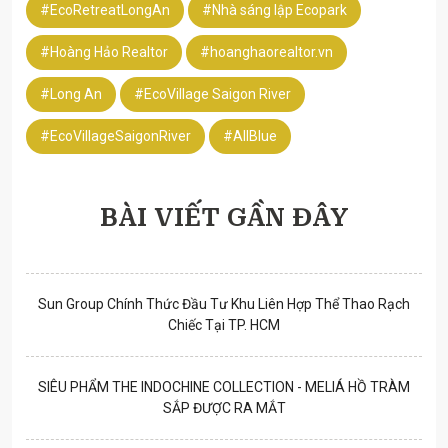
#EcoRetreatLongAn
#Nhà sáng lập Ecopark
#Hoàng Hảo Realtor
#hoanghaorealtor.vn
#Long An
#EcoVillage Saigon River
#EcoVillageSaigonRiver
#AllBlue
BÀI VIẾT GẦN ĐÂY
Sun Group Chính Thức Đầu Tư Khu Liên Hợp Thể Thao Rạch
Chiếc Tại TP. HCM
SIÊU PHẨM THE INDOCHINE COLLECTION - MELIÁ HỒ TRÀM
SẮP ĐƯỢC RA MẮT