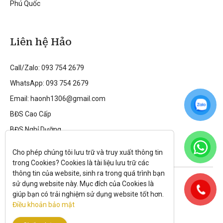
Phú Quốc
Liên hệ Hảo
Call/Zalo: 093 754 2679
WhatsApp: 093 754 2679
Email: haonh1306@gmail.com
BĐS Cao Cấp
BĐS Nghỉ Dưỡng
Cho phép chúng tôi lưu trữ và truy xuất thông tin 
trong Cookies? Cookies là tài liệu lưu trữ các 
thông tin của website, sinh ra trong quá trình bạn 
Theo dõi tôi trên:
sử dụng website này. Mục đích của Cookies là 
giúp bạn có trải nghiệm sử dụng website tốt hơn. 
All rights reserved.
Điều khoản bảo mật
Chính sách bảo mật
|
Điều kiện và điều khoản