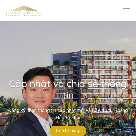
Cập nhật và chia sẻ thông
tin
Đăng ký nhận thông tin cập nhật mới và đầy đủ từ Hoàng
Hảo Realtor
Liên hệ ngay