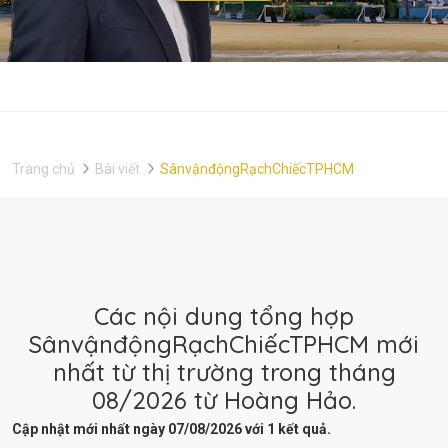
Trang chủ
Bài viết
SânvậnđộngRạchChiếcTPHCM
Các nội dung tổng hợp
SânvậnđộngRạchChiếcTPHCM mới
nhất từ thị trường trong tháng
08/2026 từ Hoàng Hảo.
Cập nhật mới nhất ngày 07/08/2026 với 1 kết quả.