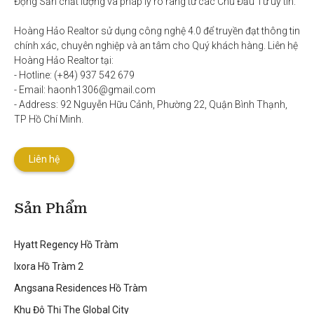
Động Sản chất lượng và pháp lý rõ ràng từ các Chủ Đầu Tư uy tín. 

Hoàng Hảo Realtor sử dụng công nghệ 4.0 để truyền đạt thông tin 
chính xác, chuyên nghiệp và an tâm cho Quý khách hàng. Liên hệ 
Hoàng Hảo Realtor tại:

- Hotline: (+84) 937 542 679

- Email: haonh1306@gmail.com

- Address: 92 Nguyễn Hữu Cảnh, Phường 22, Quận Bình Thạnh, 
TP Hồ Chí Minh.
Liên hệ
Sản Phẩm
Hyatt Regency Hồ Tràm
Ixora Hồ Tràm 2
Angsana Residences Hồ Tràm
Khu Đô Thị The Global City