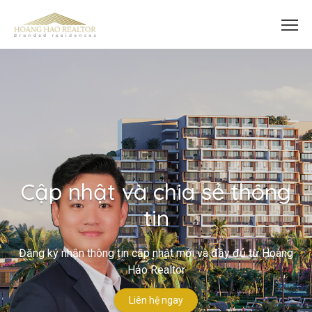
Cập nhật và chia sẻ thông
tin
Đăng ký nhận thông tin cập nhật mới và đầy đủ từ Hoàng
Hảo Realtor
Liên hệ ngay