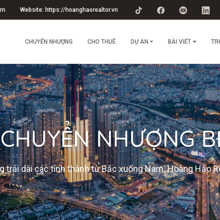
om
Website: https://hoanghaorealtor.vn
CHUYỂN NHƯỢNG
CHO THUÊ
DỰ ÁN
BÀI VIẾT
TR
 CHUYỂN NHƯỢNG B
 trải dài các tỉnh thành từ Bắc xuống Nam. Hoàng Hảo Re