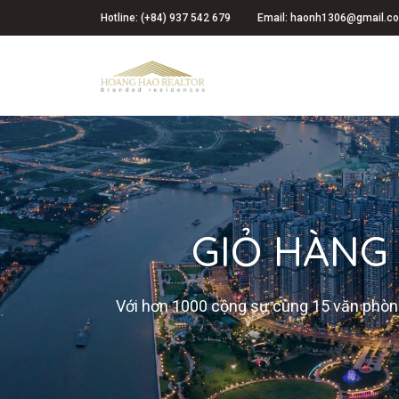
Hotline: (+84) 937 542 679
Email: haonh1306@gmail.c
GIỎ HÀNG
Với hơn 1000 cộng sự cùng 15 văn phòng