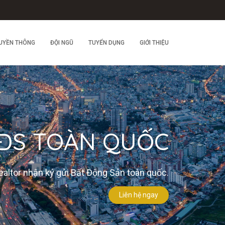
UYỀN THÔNG
ĐỘI NGŨ
TUYỂN DỤNG
GIỚI THIỆU
ĐS TOÀN QUỐC
altor nhận ký gửi Bất Động Sản toàn quốc.
Liên hệ ngay